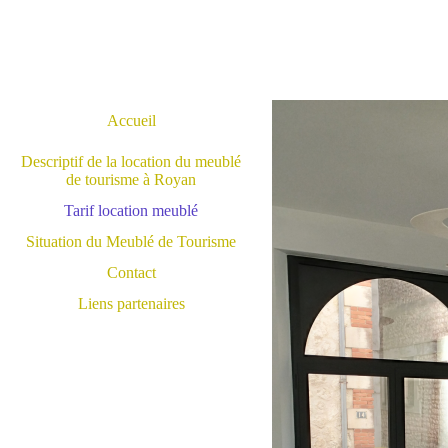
Accueil
Descriptif de la location du meublé
de tourisme à Royan
Tarif location meublé
Situation du Meublé de Tourisme
Contact
Liens partenaires